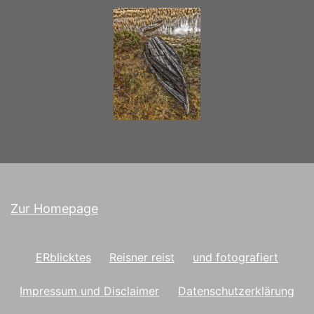
Zur Homepage
ERblicktes
Reisner reist
und fotografiert
Impressum und Disclaimer
Datenschutzerklärung