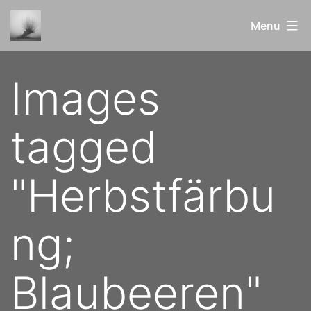
Skip
Menu
to
content
ERblicktes
Images
und
Bewundertes
tagged
"Herbstfärbu
ng;
Blaubeeren"