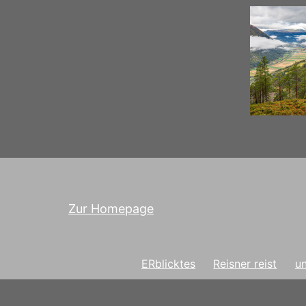
Zur Homepage
ERblicktes
Reisner reist
un