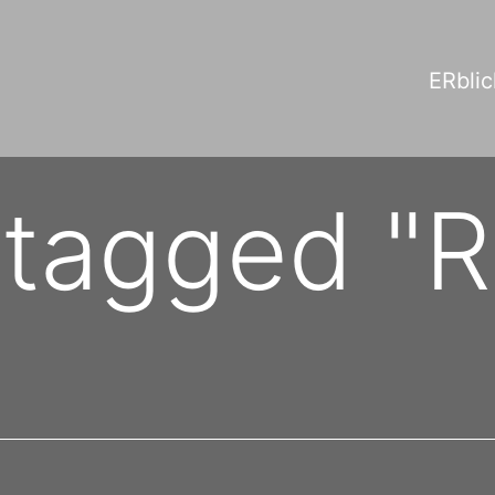
ERblic
 tagged "