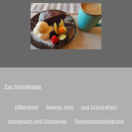
Zur Homepage
ERblicktes
Reisner reist
und fotografiert
Impressum und Disclaimer
Datenschutzerklärung