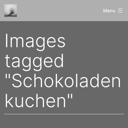
Skip
Menu
to
content
ERblicktes
Images
und
Bewundertes
tagged
"Schokoladen
kuchen"