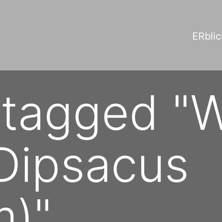
ERblic
tagged "W
Dipsacus
m)"